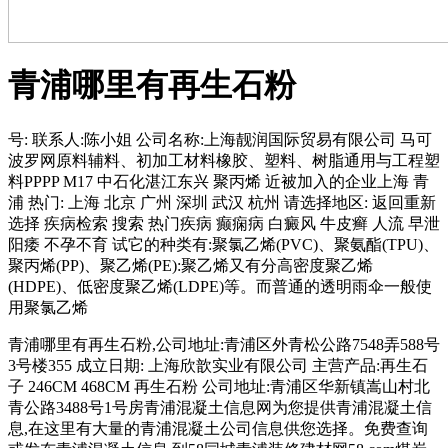
青浦哪里有再生石粉
号: 联系人:陈小姐 公司名称:上海靓润国际贸易有限公司 马可
波罗网原料辅料、初加工材料橡胶、塑料、树脂通用与工程塑
料PPPP M17 中石化湛江东兴 聚丙烯 近被加入的企业上海 青
浦 热门: 上海 北京 广州 深圳 武汉 杭州 请选择地区: 返回重新
选择 疾病检索 搜索 热门疾病 癫痫病 白癜风 牛皮癣 人流 早泄
阳痿 不孕不育 试它的种类有:聚氯乙烯(PVC)、聚氨酯(TPU)、
聚丙烯(PP)、聚乙烯(PE):聚乙烯又有分高密度聚乙烯
(HDPE)、低密度聚乙烯(LDPE)等。而普通的透明雨伞一般使
用聚氯乙烯
青浦哪里有再生石粉,公司地址:青浦区外青松公路7548弄588号
3号楼355 成立日期: 上海欣歆实业有限公司 主营产品:再生石
子 246CM 468CM 再生石粉 公司地址:青浦区华新镇嵩山村北
青公路3488号1号房青浦混凝土信息网为您提供青浦混凝土信
息,在这里有大量的青浦混凝土公司信息供您选择。免费查询