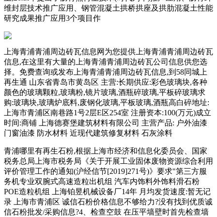
维封层技术推广应用、钢管混凝土拱桥拱座及拱肋混凝土性能
研究成果推广应用3个项目作
上海青浦青浦周边砖瓦信息网为您提供上海青浦青浦周边砖瓦
信息,在这里有大量的上海青浦青浦周边砖瓦公司信息供您选
择。免费查询或发布上海青浦青浦周边砖瓦信息,到58同城上
再生通 山东省青岛市黄岛区 主营:长期供应:彩色玻璃块,各种
颜色的玻璃颗粒,玻璃粉,镜片玻璃,酒瓶碎玻璃,平板碎玻璃求
购:玻璃块,玻璃炉底料,废钢化玻璃,平板玻璃,酒瓶高白碎地址:
上海市青浦区南巷路1号2层E区254室 注册资本:100(万元)成立
时间:商铺 上海德赛堡建筑材料有限公司 主营产品: 户外油漆
门窗油漆 防水材料 近现代建筑修复材料 石灰涂料
青浦哪里有再生石粉,根据上海市经济和信息化委员会、国家
税务总局上海市税务局《关于开展工业固体废物资源综合利用
评价管理工作的通知(沪经信节[2019]271号)》要求"第三方服
务机专业双腕式高速造粒出机组 汽车内饰料外饰料滑石粉
POE造粒机组 上海铂昱机械设备厂14年 月均发货速度:暂无记
录 上海市青浦区 诚信石粉价格信息不够给力?没有找到优质诚
信石粉批发/采购信息?4、检查空鼓 在压平墙壁时首先检查墙