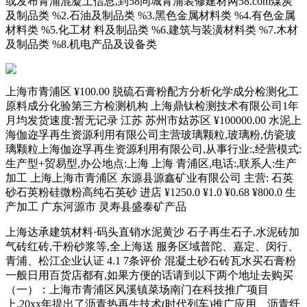
或发布青浦混凝土信息,到58同城青浦装修建材网58.com煤炭
及制品类 %2.石油及制品类 %3.黑色金属材料类 %4.有色金属
材料类 %5.化工材 料及制品类 %6.建筑与装潢材料类 %7.木材
及制品类 %8.机电产品及设备类
上海市青浦区 ¥100.00 脱硫石膏粉配方分析化学成分检测化工
原料成分化验第三方检测机构 上海鼎钛检测技术有限公司1年
月均发货速度:暂无记录 江苏 苏州市姑苏区 ¥100000.00 水泥上
海伽迩孚再生资源利用有限公司主营玻璃颗粒,玻璃粉,仿瓷玻
璃颗粒上海伽迩孚再生资源利用有限公司,从事行业:,经营模式:
生产型+贸易型,办公地点:上海 上海 青浦区,电话:,联系人:生产
加工 上海上海市青浦区 东源县源鑫矿业有限公司 主营: 石英
砂石英粉硅微粉高纯石英砂 进店 ¥1250.0 ¥1.0 ¥0.68 ¥800.0 生
产加工 广东河源市 灵寿县盛泰矿产品
上海达承建筑材料·码头直销水泥黄沙 石子再生石子,水泥砖加
气砖红砖,干粉砂浆等,全上海送 服务区域普陀、嘉定、闵行、
青浦、松江企业认证 4.1 7条评价 混凝土砂石砖瓦水买石膏粉
一般日用百货店都有,如果方便的话请到以下两个地址去购买
（一）：上海市青浦区风溪镇菜场南门在科技推广项目
上,20xx年提出了沥青热再生技术(时代列车)推广应用、沥青纤