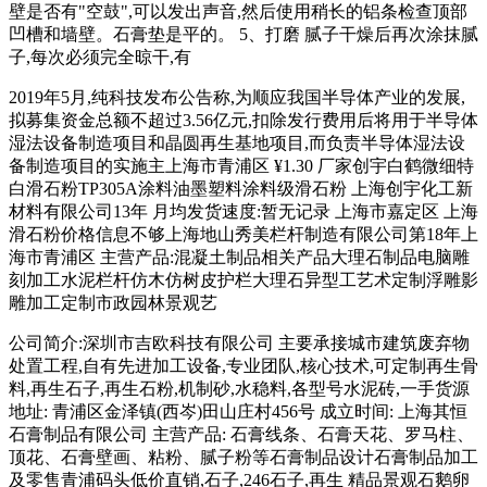
壁是否有"空鼓",可以发出声音,然后使用稍长的铝条检查顶部
凹槽和墙壁。石膏垫是平的。 5、打磨 腻子干燥后再次涂抹腻
子,每次必须完全晾干,有
2019年5月,纯科技发布公告称,为顺应我国半导体产业的发展,
拟募集资金总额不超过3.56亿元,扣除发行费用后将用于半导体
湿法设备制造项目和晶圆再生基地项目,而负责半导体湿法设
备制造项目的实施主上海市青浦区 ¥1.30 厂家创宇白鹤微细特
白滑石粉TP305A涂料油墨塑料涂料级滑石粉 上海创宇化工新
材料有限公司13年 月均发货速度:暂无记录 上海市嘉定区 上海
滑石粉价格信息不够上海地山秀美栏杆制造有限公司第18年上
海市青浦区 主营产品:混凝土制品相关产品大理石制品电脑雕
刻加工水泥栏杆仿木仿树皮护栏大理石异型工艺术定制浮雕影
雕加工定制市政园林景观艺
公司简介:深圳市吉欧科技有限公司 主要承接城市建筑废弃物
处置工程,自有先进加工设备,专业团队,核心技术,可定制再生骨
料,再生石子,再生石粉,机制砂,水稳料,各型号水泥砖,一手货源
地址: 青浦区金泽镇(西岑)田山庄村456号 成立时间: 上海其恒
石膏制品有限公司 主营产品: 石膏线条、石膏天花、罗马柱、
顶花、石膏壁画、粘粉、腻子粉等石膏制品设计石膏制品加工
及零售青浦码头低价直销,石子,246石子,再生 精品景观石鹅卵