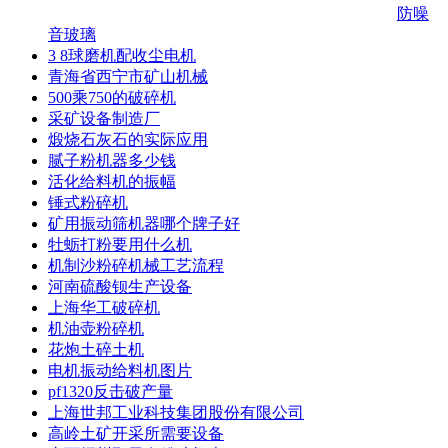
防噪
音玻璃
3 8球磨机配收尘电机
青海省西宁市矿山机械
500乘750的破碎机
采矿设备制造厂
煅烧石灰石的实际应用
腻子粉机器多少钱
活化给料机的振幅
锤式粉碎机
矿用振动筛机器哪个牌子好
牡蛎打粉要用什么机
机制沙粉碎机械工艺流程
河南硫酸钡生产设备
上海华工破碎机
机油壶粉碎机
花炮土碎土机
电机振动给料机图片
pf1320反击破产量
上海世邦工业科技集团股份有限公司
高岭土矿开采所需要设备