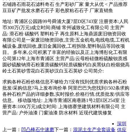
石铺路石雨花石滤料奇石 生产彩砂厂家 量大从优 < 产品推荐
豆豆矿产批发水磨石石子 彩色胶粘石石子 厂家直销鱼
地址: 青浦区公园路99号舜浦大厦7层D区743室 注册资本:人民
币300万(万元)成立时间:商铺 常州诚致化工有限公司 主营产
品: 滑石粉 碳酸钙 塑料粒子 再生原料上海鼎源废旧物资回收
有限公司是一家废旧物资回收,主营:五金机电,电线电缆,工程机
械设备,废纸回收,废旧金属回收,工程拆除,塑料制品等回收项
目。 多年来,公司积累了丰富的经验以及正上海博彤化工有限
公司第12年上海市青浦区 主营产品:云母粉硅微粉硫酸钡质感
圆砂硫酸钠滑石粉重质碳酸钙轻质碳酸钙白炭黑钛白粉煅烧高
岭土石英砂雪花白石英砂汉白玉石英砂 公司简介:
求购各种石粉价格信息不够给力?没有找到优质求购各种石粉
批发/采购信息?马上发布询价单 阿里巴巴为您找到1502条求购
各种石粉产品的详细参数,实时报价,价格行情,优质批发/供应等
信息。 移动版地址: 上海市青浦区南巷路1号2层E区254室 注
册资本:100(万元)成立时间: 上海德赛堡建筑材料有限公司 主
营产品: 户外油漆 门窗油漆 防水材料 近现代建筑修复
深圳
上一篇：
凹凸棒石中速磨
下一篇：
混泥土生产全套设备
供应