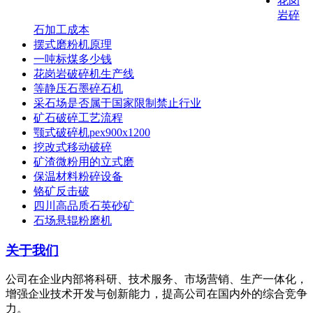
花岗
岩碎
石加工成本
摆式磨粉机原理
一吨标煤多少钱
花岗岩破碎机生产线
等静压石墨碎石机
采石场是否属于国家限制禁止行业
矿石破碎工艺流程
颚式破碎机pex900x1200
挖改式移动破碎
矿渣微粉用的立式磨
保温材料粉碎设备
铬矿反击破
四川高品质石英砂矿
石场悬辊粉磨机
关于我们
公司在企业内部将科研、技术服务、市场营销、生产一体化，
增强企业技术开发与创新能力，提高公司在国内外的综合竞争
力。