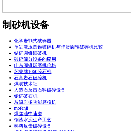
制砂机设备
化学岩颚式破碎器
单缸液压圆锥破碎机与弹簧圆锥破碎机比较
钴矿圆锥细破机
破碎筛分设备的应用
山东圆锥球磨机价格
韶关牌1060碎石机
石膏岩石破碎机
煤炭技术社
人造石反击石料破碎设备
铅矿破石机
灰绿岩多功能磨粉机
mofenji
煤焦油中速磨
钢渣水泥生产工艺
熟料反击破碎设备