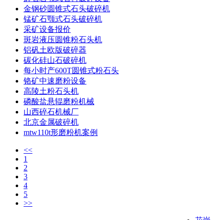
金钢砂圆锥式石头破碎机
锰矿石颚式石头破碎机
采矿设备报价
斑岩液压圆锥粉石头机
铝矾土欧版破碎器
碳化硅山石破碎机
每小时产600T圆锥式粉石头
铬矿中速磨粉设备
高陵土粉石头机
磷酸盐悬辊磨粉机械
山西碎石机械厂
北京金属破碎机
mtw110t形磨粉机案例
<<
1
2
3
4
5
>>