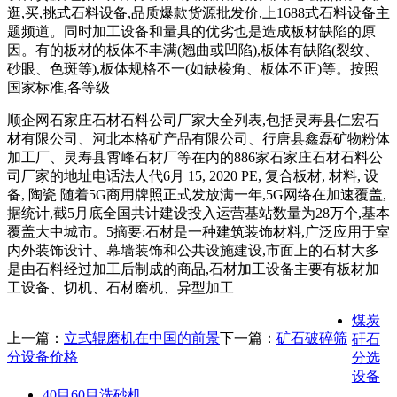
逛,买,挑式石料设备,品质爆款货源批发价,上1688式石料设备主
题频道。同时加工设备和量具的优劣也是造成板材缺陷的原
因。有的板材的板体不丰满(翘曲或凹陷),板体有缺陷(裂纹、
砂眼、色斑等),板体规格不一(如缺棱角、板体不正)等。按照
国家标准,各等级
顺企网石家庄石材石料公司厂家大全列表,包括灵寿县仁宏石
材有限公司、河北本格矿产品有限公司、行唐县鑫磊矿物粉体
加工厂、灵寿县霄峰石材厂等在内的886家石家庄石材石料公
司厂家的地址电话法人代6月 15, 2020 PE, 复合板材, 材料, 设
备, 陶瓷 随着5G商用牌照正式发放满一年,5G网络在加速覆盖,
据统计,截5月底全国共计建设投入运营基站数量为28万个,基本
覆盖大中城市。5摘要:石材是一种建筑装饰材料,广泛应用于室
内外装饰设计、幕墙装饰和公共设施建设,市面上的石材大多
是由石料经过加工后制成的商品,石材加工设备主要有板材加
工设备、切机、石材磨机、异型加工
煤炭
上一篇：
立式辊磨机在中国的前景
下一篇：
矿石破碎筛
矸石
分设备价格
分选
设备
40目60目洗砂机