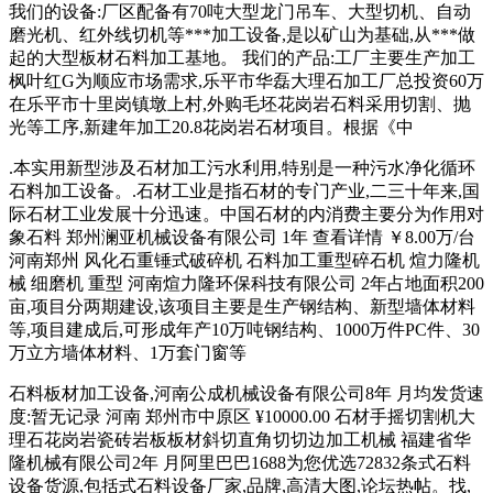
我们的设备:厂区配备有70吨大型龙门吊车、大型切机、自动
磨光机、红外线切机等***加工设备,是以矿山为基础,从***做
起的大型板材石料加工基地。 我们的产品:工厂主要生产加工
枫叶红G为顺应市场需求,乐平市华磊大理石加工厂总投资60万
在乐平市十里岗镇墩上村,外购毛坯花岗岩石料采用切割、抛
光等工序,新建年加工20.8花岗岩石材项目。根据《中
.本实用新型涉及石材加工污水利用,特别是一种污水净化循环
石料加工设备。.石材工业是指石材的专门产业,二三十年来,国
际石材工业发展十分迅速。中国石材的内消费主要分为作用对
象石料 郑州澜亚机械设备有限公司 1年 查看详情 ￥8.00万/台
河南郑州 风化石重锤式破碎机 石料加工重型碎石机 煊力隆机
械 细磨机 重型 河南煊力隆环保科技有限公司 2年占地面积200
亩,项目分两期建设,该项目主要是生产钢结构、新型墙体材料
等,项目建成后,可形成年产10万吨钢结构、1000万件PC件、30
万立方墙体材料、1万套门窗等
石料板材加工设备,河南公成机械设备有限公司8年 月均发货速
度:暂无记录 河南 郑州市中原区 ¥10000.00 石材手摇切割机大
理石花岗岩瓷砖岩板板材斜切直角切切边加工机械 福建省华
隆机械有限公司2年 月阿里巴巴1688为您优选72832条式石料
设备货源,包括式石料设备厂家,品牌,高清大图,论坛热帖。找,