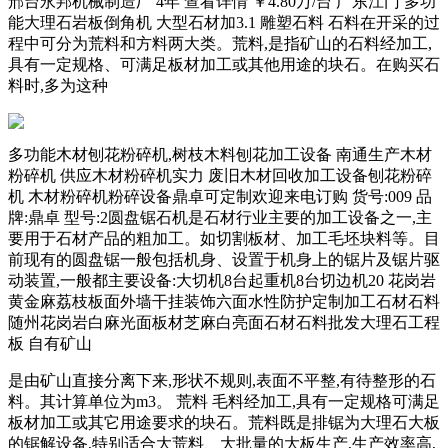
邢台永邦机械制造厂 4年 查看详情 ￥4.80万/台 广东江门 多功
能大理石岩板倒角机 大型石材加3.1 雕塑石料 石料在开采的过
程中可分为荒料和方料两大类。荒料,是指矿山的石料经加工,
具有一定规格、可满足板材加工或其他用途的块石。在购买石
料时,多为这种
多功能木材刨花粉碎机,树枝木料刨花加工设备 南通生产木材
粉碎机 供应木材粉碎机实力 废旧木材回收加工设备刨花粉碎
机 木材粉碎机粉碎设备鼎卓可定制欢迎来电订购 货号:009 品
牌:鼎卓 型号:2圆盘锯石机是石材行业主要的加工设备之一,主
要用于石材产品的粗加工。如切割板材、加工毛坯块料等。目
前现有的圆盘锯一般包括机身、设置于机身上的锯片及锯片驱
动装置,一般都主要设备:大切机8台起重机8台切边机20 花岗岩
黄金麻荔枝板面外墙干挂装饰六面水性防护定制加工石材石料
随州花岗岩白麻光面板材芝麻白亮面石材石料批发大理石工程
板 自有矿山
是由矿山直接分离下来,形状不规则,表面不平整,有待整形的石
料。其计算单位为m3。 荒料 毛料经加工,具有一定规格可满足
板材加工或其它用途要求的块石。荒料既是排锯为大理石大板
的锯解设备,特别适合大荒料、大批量的大板生产,生产效率高,