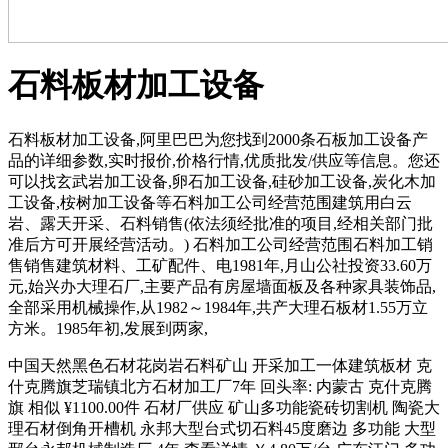
石料板材加工设备
石料板材加工设备,阿里巴巴为您找到2000条石板加工设备产
品的详细参数,实时报价,价格行情,优质批发/供应等信息。您还
可以找玄武岩加工设备,卵石加工设备,硅砂加工设备,炭化木加
工设备,桉树加工设备等石料加工公司经营范围建筑用白云
岩、露天开采、石料销售(依法须经批准的项目,经相关部门批
准后方可开展经营活动。) 石料加工公司经营范围石料加工销
售销售建筑材料、工矿配件、电1981年,月山公社投资33.60万
元,始兴办大理石厂,主要产品有房屋墙面板及各种家具装饰品,
全部采用机械操作,从1982～1984年,共产大理石板材1.55万立
方米。1985年初,发展到两家,
中国天然黑色石材花岗岩石料矿山 开采加工一体建筑板材 克
什克腾旗芝瑞镇北方石材加工厂7年 回头率: 内蒙古 克什克腾
旗 相似 ¥1100.00件 石材厂供应 矿山多功能瓷砖切割机 陶瓷大
理石材倒角开槽机 永邦大型台式切石料45度磨边 多功能 大型