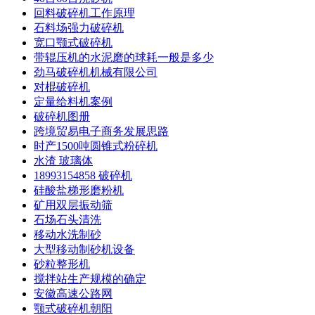
回料破碎机工作原理
石料场强力破碎机
宽口颚式破碎机
带辊压机的水泥磨的球耗一般是多少
劲马破碎机机械有限公司
对棍破碎机
定量给料机案例
破碎机图册
跨境贸易电子商务发展思路
时产1500吨圆锥式粉碎机
水渣 玻璃体
18993154858 破碎机
硅酸盐梯形磨粉机
矿用双层振动筛
石场石头清洗
移动水洗制砂
大型移动制砂机设备
砂粒整形机
搅拌站生产规模的确定
安徽高速公路网
颚式破碎机朝阳