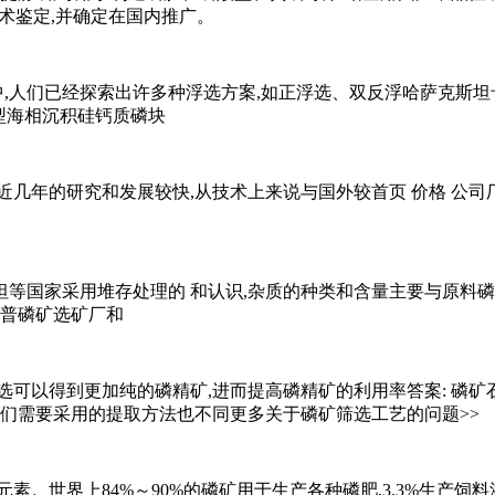
术鉴定,并确定在国内推广。
,人们已经探索出许多种浮选方案,如正浮选、双反浮哈萨克斯坦卡
型海相沉积硅钙质磷块
几年的研究和发展较快,从技术上来说与国外较首页 价格 公司厂
等国家采用堆存处理的 和认识,杂质的种类和含量主要与原料
谢普磷矿选矿厂和
选可以得到更加纯的磷精矿,进而提高磷精矿的利用率答案: 磷矿
我们需要采用的提取方法也不同更多关于磷矿筛选工艺的问题>>
。世界上84%～90%的磷矿用于生产各种磷肥,3.3%生产饲