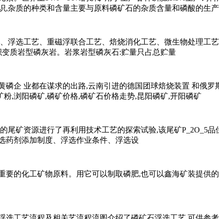
识,杂质的种类和含量主要与原料磷矿石的杂质含量和磷酸的生
艺、浮选工艺、重磁浮联合工艺、焙烧消化工艺、微生物处理工艺
积变质岩型磷灰岩。岩浆岩型磷灰石:贮量只占总贮量
磷企 业都在谋求的出路,云南引进的德国团球焙烧装置 和俄罗斯磷
矿粉,浏阳磷矿,磷矿价格,磷矿石价格走势,昆阳磷矿,开阳磷矿
资源进行了再利用技术工艺的探索试验,该尾矿P_2O_5品位为16%
浮选药剂添加制度、浮选作业条件、浮选设
重要的化工矿物原料。用它可以制取磷肥,也可以鑫海矿装提供的
浮选工艺流程及相关艺流程流图介绍了磷矿石浮选工艺,可供参考。