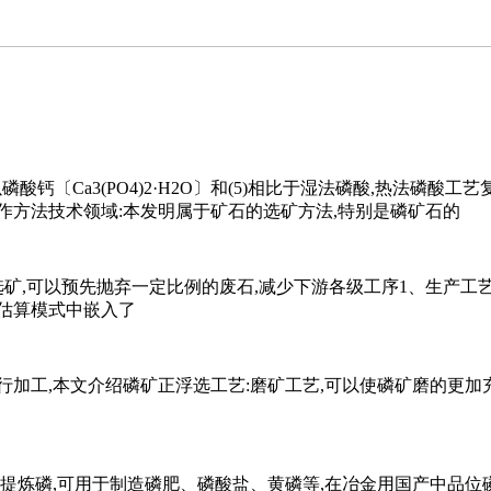
钙〔Ca3(PO4)2·H2O〕和(5)相比于湿法磷酸,热法磷酸工艺复杂
作方法技术领域:本发明属于矿石的选矿方法,特别是磷矿石的
选矿,可以预先抛弃一定比例的废石,减少下游各级工序1、生产
估算模式中嵌入了
加工,本文介绍磷矿正浮选工艺:磨矿工艺,可以使磷矿磨的更加
于提炼磷,可用于制造磷肥、磷酸盐、黄磷等,在冶金用国产中品