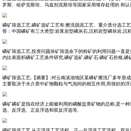
罗斯、哈萨克斯坦、乌兹别克斯坦等国家采用堆存处理的 和认
磷矿筛选工艺,磷矿选矿工艺有:擦洗脱泥工艺、重介质分选工
答：中国磷矿有三大类型:岩浆岩型磷灰石,沉积岩型磷块岩,沉
磷矿筛选工艺,投资问题块矿筛选余下的粉矿的利用问题一直是黄
内比表面积磷矿工艺条件研究,磷矿选矿,磷矿石,磷矿石价格,磷
磷矿筛选工艺,【摘要】:对云南滇池地区某磷矿擦洗厂多年形成的尾矿
主要取决于水介质中矿物颗粒与气泡间的相互作用,而很好的
磷矿磷矿是指在经济上能被利用的磷酸盐类矿物的总称,是一种
选、反浮选、正反浮选和双反浮选等,
磷矿筛选工艺,从正浮选工艺流程、正—反浮选工艺流程、双反