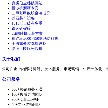
克虏伯全移破碎站
捞沙机新疆专卖
二甲基甲酰胺废渣成分
砂石装车设备
1315反击破有多重
铁选矿破碎
vsi制砂机安装方案
粗碎zsw600×150振动给料机
干法重介质选煤设备
膨润土欧版粉沙机
关于我们
公司在企业内部将科研、技术服务、市场营销、生产一体化，
公司服务
500+营销服务人员
100+售后走访团队
800+安装工程师
50+专业讲师团队