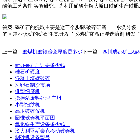
酸解工艺条件,实验研究。为利用硝酸分解大峪口磷矿生产磷肥
答案: 磷矿石的提取主要是这三个步骤:破碎研磨——水洗分
的问题>>该矿的矿石性质,开发了胶磷矿常温正浮选药剂,研发
上一篇：
磨煤机磨辊滚套厚度是多少
下一篇：
四川成都矿山破
新办采石厂证要多少钱
硅石矿硬度
混凝土墙壁破碎
河卵石制沙市场
锥型细磨机
搅拌站废料处理 广州
小型细纱机
高压破碎仪机
圆锥破碎机平面图
氧化铁生产设备多少钱一
澳大利亚斯泰克移动破碎机
制砂机设备型号