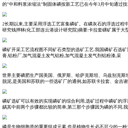
的"中和料浆浓缩法"制固体磷按新工艺已在今年3月中旬通过技
2长期以来,主要采用浮选工艺富集磷矿。在磷灰石的浮选过程中
研究钱押林(化工部连云港设计研究院)摘要:卡拉套礴矿属于大
磷矿开采工艺流程图不同矿石类型的选矿工艺.我国磷矿石选矿近
膏,铝粉厂,加气混凝土发气铝粉,加气混凝土发气剂铝粉漆,采
世界主要磷肥生产国美国、俄罗斯、哈萨克斯坦、乌兹别克斯坦
脱泥,是美国和苏联的一些选矿厂的通例,如苏联卡拉套、金吉
磷矿选矿可以有效的实现磷矿的综合利用,选矿过程中磷矿的浮
龋其中前两个步骤都比较的简单,第三那个步骤因为磷的不同,
磷是生物细胞质的重要组成元素,也是植物生长必不可少的一种元素