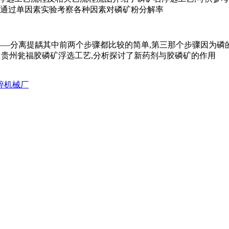
,通过单因素实验考察各种因素对磷矿粉分解率
级——分离提龋其中前两个步骤都比较的简单,第三那个步骤因为磷
了贵州瓮福胶磷矿浮选工艺,分析探讨了新药剂与胶磷矿的作用
碎机械厂