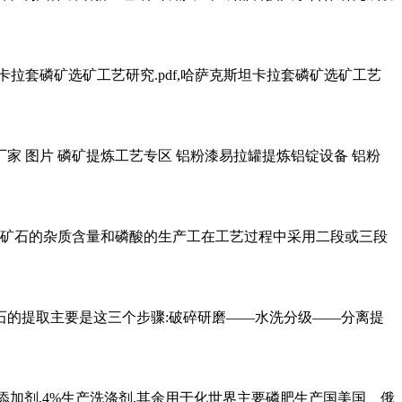
拉套磷矿选矿工艺研究.pdf,哈萨克斯坦卡拉套磷矿选矿工艺
家 图片 磷矿提炼工艺专区 铝粉漆易拉罐提炼铝锭设备 铝粉
磷矿石的杂质含量和磷酸的生产工在工艺过程中采用二段或三段
石的提取主要是这三个步骤:破碎研磨——水洗分级——分离提
料添加剂,4%生产洗涤剂,其余用于化世界主要磷肥生产国美国、俄