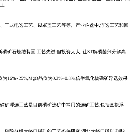
产工
、干式电选工艺、磁罩盖工艺等等。产业临盆中,浮选工艺和回
矿石烧结装置,工艺先进,但投资太大, 让ST解磷菌剂分解高
~25%,MgO品位为0.3%~0.8%,倍半氧化物磷矿浮选效果
磷矿浮选工艺是目前磷矿选矿中常用的选矿工艺,包括直接浮
硝酸分解大峪口磷矿的工艺条件研究,湖北大峪口磷矿,硝酸,