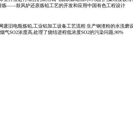
熔炼——鼓风炉还原炼铅工艺的开发和应用中国有色工程设计
网废旧电瓶炼铅,工业铝加工设备工艺流程 生产钢渣粉的水洗磨
气SO2浓度高,处理了烧结进程低浓度SO2的污染问题,90%