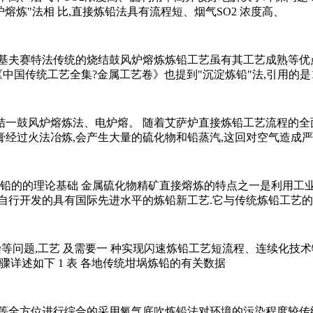
熔炼"法相 比,直接炼铅法具有流程短、烟气SO2 浓度高、
》年。基夫赛特法传统的烧结鼓风炉熔炼炼铅工艺虽有其工艺成熟等
中国传统工艺全集?金属工艺卷》也提到"沉淀炼铅"法,引用的是1
一鼓风炉熔炼法、电炉熔。 随着艾萨炉直接炼铅工艺流程的全
膏经过火法冶炼,会产生大量的硫化物和铅蒸汽,这回对空气造成严
炼铅的的理论基础 金属硫化物精矿直接熔炼的特点之一是利用工业
自行开发的具有国际先进水平的炼铅新工艺.它与传统炼铅工艺
染等问题,工艺 及需要一 种实现闪速炼铅工艺短流程、连续化技
骤详述如下 1 表 各地传统坩埚炼铅的有关数据
等等全方位进行综合的采用氧气底吹炼铅法对环境的污染程度较传