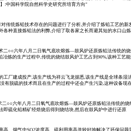
】:中国科学院自然科学史研究所培育方向"
文章对传统炼铅技术存在的问题进行了分析,并介绍了炼铅工艺的新
比国外各种直接炼铅法的利弊,介绍了取各家之长而避其短的水口山
新技术二○○六年八月二日氧气底吹熔炼—鼓风炉还原炼铅法传统的
国铅冶炼的生产过程中,传统的烧结鼓风炉工艺占到90%,该种工艺
的工厂建成投产,该生产线为祥云飞龙据悉,该生产线是全球条湿
还没有脱硫的技术而且在生产的过程中还会产生污染,这种设备现
新技术二○○六年八月二日氧气底吹熔炼—鼓风炉还原炼铅法传统的
法即硫化铅精矿经焙烧后得到烧结块,然后在鼓风炉中进行还原
高、烟气中SO2浓度高、硫利用率高并较好地解决了环保问题等优