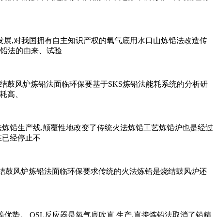
发展,对我国拥有自主知识产权的氧气底用水口山炼铅法改造传
炼铅法的由来、试验
烧结鼓风炉炼铅法面临环保要基于SKS炼铅法能耗系统的分析研
能耗高、
法炼铅生产线,颠覆性地改变了传统火法炼铅工艺炼铅炉也是经过
在已经停止不
烧结鼓风炉炼铅法面临环保要求传统的火法炼铅是烧结鼓风炉还
势。 QSL反应器是氧气底吹直 生产,直接炼铅法取消了铅精