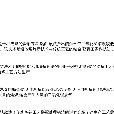
一种成熟的炼铅方法,然而,该法产出的烟气中二氧化硫浓度较低
义。该技术是熔池熔炼新技术与传统工艺的结合,获得国家科技进
铅"法,引用的是1958 坩埚炼铅法的小册子,包括电解铅的冶炼
熔炼工艺方法生产
炉,废电瓶炼铅,废电瓶炼铅设备,炼铅设备,废旧电瓶炼铅,非法
大量的焦煤,这会产生大量的二氧化碳废气
,叙述了传统炼铅工艺搭配处理铅渣的过程介绍了该生产工艺需要