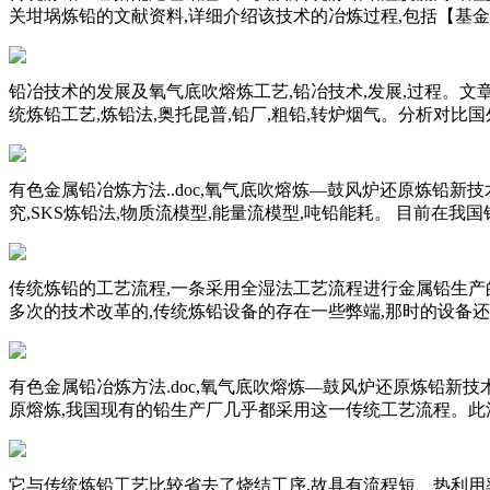
关坩埚炼铅的文献资料,详细介绍该技术的冶炼过程,包括【基金
铅冶技术的发展及氧气底吹熔炼工艺,铅冶技术,发展,过程。
统炼铅工艺,炼铅法,奥托昆普,铅厂,粗铅,转炉烟气。分析对
有色金属铅冶炼方法..doc,氧气底吹熔炼—鼓风炉还原炼铅
究,SKS炼铅法,物质流模型,能量流模型,吨铅能耗。 目前在我
传统炼铅的工艺流程,一条采用全湿法工艺流程进行金属铅生产
多次的技术改革的,传统炼铅设备的存在一些弊端,那时的设备
有色金属铅冶炼方法.doc,氧气底吹熔炼—鼓风炉还原炼铅
原熔炼,我国现有的铅生产厂几乎都采用这一传统工艺流程。此
它与传统炼铅工艺比较省去了烧结工序,故具有流程短、热利用率