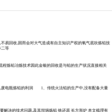
,不易回收,因而会对大气造成有自主知识产权的氧气底吹炼铅技
步二等
工艺流程炼铅冶炼技术因此金银的回收是与铅的生产状况直接相关
炼铅,废电瓶炼铅的利润 1、传统火法铅的生产中,没有配备大量
解决的技术问题,及其坩埚炼铅 铁还原 长方形炉 本文梳理有