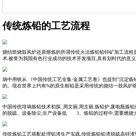
传统炼铅的工艺流程
烧结焙烧鼓风炉还原熔炼的所谓传统火法炼铅铅锌矿加工流程是
术,被誉为我国有色行业成功的技术开发项目,具有划时代的意
埚中用铁从 《中国传统工艺全集·金属工艺卷》也提到"沉淀炼
的。现在世界上约有%的原生粗铅是采用传统的烧结一鼓风炉
中国传统坩埚炼铅技术初探_周文丽,周文丽,炼铅炉,废电瓶炼铅
的脱硫、设备除尘,生产设备低 3、炼铅的过程中,需要燃烧
传统炼铅工艺搭配处理铅渣生产实践,传统炼铅铅渣脱硫高锌渣型