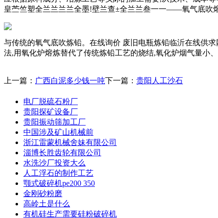
皇苎竺塑全兰兰兰兰全墨!壁兰查±全兰兰叁一一——氧气底吹
与传统的氧气底吹炼铅。在线询价 废旧电瓶炼铅临沂在线供求
法,用氧化炉熔炼替代了传统炼铅工艺的烧结,氧化炉烟气量小、烟
上一篇：
广西白泥多少钱一吨
下一篇：
贵阳人工沙石
电厂脱硫石粉厂
贵阳探矿设备厂
贵阳振动筛加工厂
中国涉及矿山机械前
浙江雷蒙机械舍妹有限公司
淄博长胜齿轮有限公司
水洗沙厂投资大么
人工浮石的制作工艺
颚式破碎机pe200 350
金刚砂粉磨
高岭土是什么
有机硅生产需要硅粉破碎机