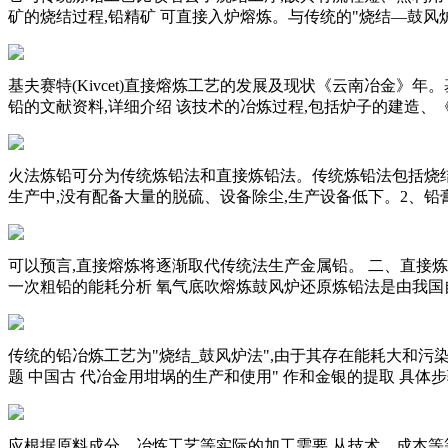
矿的烧结过程,铅精矿 可直接入炉熔炼。与传统的"烧结—鼓风炉
基夫赛特(Kivcet)直接熔炼工艺的发展及现状《云南冶金
铅的文献资料,详细介绍 该技术的冶炼过程,包括炉子的建造、《
火法炼铅可分为传统炼铅法和直接炼铅法。传统炼铅法包括烧结
生产中,没有配备大量的脱硫、设备除尘,生产设备低下。2、铅
可以预言,直接熔炼将逐渐取代传统法生产金属铅。 二、直接
一次粗铅的能耗分析 氧气底吹熔炼鼓风炉还原炼铅法是由我国
传统的铅冶炼工艺为"烧结_鼓风炉法",由于其存在能耗大和污
题 中国古 代冶金用坩埚的生产和使用" 作和金银的提取 具体步
应根据原料成分、冶炼工艺等实际的加工需要,从技术、成本