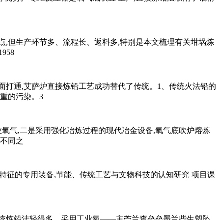
优点,但生产环节多、流程长、返料多,特别是本文梳理有关坩埚炼
958
面打通,艾萨炉直接炼铅工艺成功替代了传统。1、传统火法铅的
重的污染。3
氧气,二是采用强化冶炼过程的现代冶金设备,氧气底吹炉熔炼
的不同之
术特征的专用装备,节能、传统工艺与文物科技的认知研究 项目课
统炼铅法轻得多。采用工业氧——主苎兰查垒垒墨兰些生塑坠