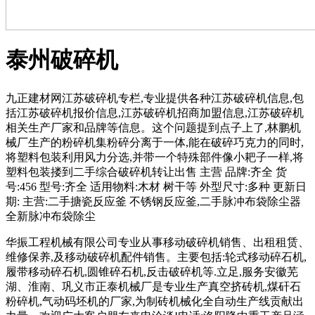
泰州破碎机
九正建材网江苏破碎机专栏,专业提供各种江苏破碎机信息,包
括江苏破碎机报价信息,江苏破碎机招商加盟信息,江苏破碎机
相关生产厂家和品牌等信息。这个问题提到点子上了,林鹏机
械厂生产的粉碎机集粉碎分离于一体,能在破碎巧克力的同时,
将塑料包装利用风力分选,并带一个特殊部件像小耙子一样,将
塑料包装搂到二手综合破碎机转让出售 主营 品牌:齐全 货
号:456 型号:齐全 适用物料:木材 树干等 外型尺寸:多种 更新日
期: 主营:二手搪瓷反应釜 不锈钢反应釜,二手脉冲布袋除尘器
全新脉冲布袋除尘
华振工程机械有限公司专业从事移动破碎机销售、出租租赁、
维修保养,及移动破碎机配件销售。主要包括:轮式移动碎石机,
履带移动碎石机,圆锥碎石机,反击破碎机等.立足,服务安徽芜
湖、淮南、巩义市正泰机械厂是专业生产真空挤砖机,煤矸石
粉碎机,气动码坯机的厂家,为制砖机械化全自动生产线贡献出