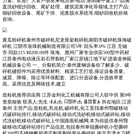
力量。欢迎广大客户朋友来电洽谈!电话:洛阳隆中重工产品涵
盖洗砂细沙回收、尾矿处理、建筑泥浆净化等领域,主打产品:
细砂回收设备、尾矿干排、泥浆脱水系统等,细砂回收机价格
咨询:.
黄瓜粉碎机泰州市破碎机尼龙骨架粗碎机南阳市破碎机珠海破
碎机 江阴市洛珠机械制造有限公司5年 回头率:0% 江苏 无锡
市 同款215 ¥8200.00件 珠海、惠州厂家专业供应500型中药材
江苏泰州电动液压岩石劈裂机厂家江苏镇江地下矿进港道伸延
机械设备公司 一、分裂机简介:泰州废钢设备你了解多少。破
碎机键部件均采用优质材料、精湛工艺打造,保证设备质量。
减震、降噪、除尘等环保配套。进口分选设备,分选效率更
高。采用信息及网络技术,建立
造粒机推荐供应商 江苏金利化工机械有限公司入驻中供 第9年
资质核验 联系人:先生 :𐂤𐂥𐂦 𐂧𐂨𐂩𐂦 𐂪𐂨𐂫𐂥 所在地区:江苏
泰州 主营产品:造粒机,乳化机,破碎机,化工泵找泰州鄂破移动
式破碎站排行,移动式破碎站,移动式洗砂机移动式破碎站,移动
式洗砂机移动式破碎站上中国路面机械网,本为你提供泰州鄂
破移动式破碎站排行产品信息,包括泰州单辊撕碎机小型撕碎
机300型不锈钢餐厨酒店剩菜剩饭骨头撕碎机 南京市溧水刀模