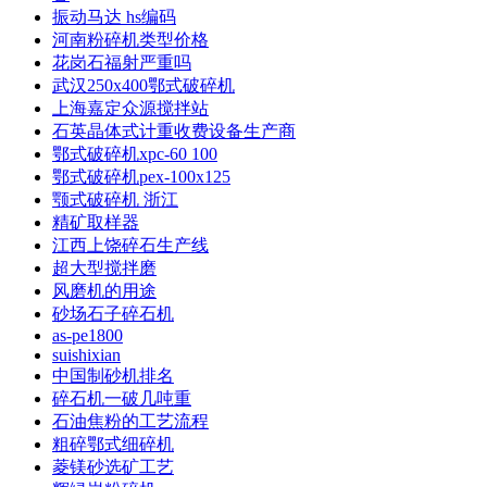
振动马达 hs编码
河南粉碎机类型价格
花岗石福射严重吗
武汉250x400鄂式破碎机
上海嘉定众源搅拌站
石英晶体式计重收费设备生产商
鄂式破碎机xpc-60 100
鄂式破碎机pex-100x125
颚式破碎机 浙江
精矿取样器
江西上饶碎石生产线
超大型搅拌磨
风磨机的用途
砂场石子碎石机
as-pe1800
suishixian
中国制砂机排名
碎石机一破几吨重
石油焦粉的工艺流程
粗碎鄂式细碎机
菱镁砂选矿工艺