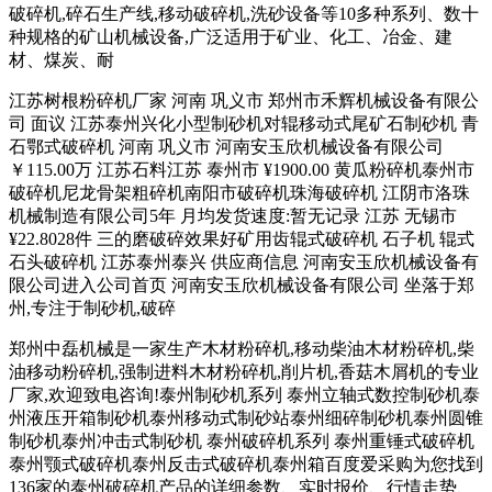
破碎机,碎石生产线,移动破碎机,洗砂设备等10多种系列、数十
种规格的矿山机械设备,广泛适用于矿业、化工、冶金、建
材、煤炭、耐
江苏树根粉碎机厂家 河南 巩义市 郑州市禾辉机械设备有限公
司 面议 江苏泰州兴化小型制砂机对辊移动式尾矿石制砂机 青
石鄂式破碎机 河南 巩义市 河南安玉欣机械设备有限公司
￥115.00万 江苏石料江苏 泰州市 ¥1900.00 黄瓜粉碎机泰州市
破碎机尼龙骨架粗碎机南阳市破碎机珠海破碎机 江阴市洛珠
机械制造有限公司5年 月均发货速度:暂无记录 江苏 无锡市
¥22.8028件 三的磨破碎效果好矿用齿辊式破碎机 石子机 辊式
石头破碎机 江苏泰州泰兴 供应商信息 河南安玉欣机械设备有
限公司进入公司首页 河南安玉欣机械设备有限公司 坐落于郑
州,专注于制砂机,破碎
郑州中磊机械是一家生产木材粉碎机,移动柴油木材粉碎机,柴
油移动粉碎机,强制进料木材粉碎机,削片机,香菇木屑机的专业
厂家,欢迎致电咨询!泰州制砂机系列 泰州立轴式数控制砂机泰
州液压开箱制砂机泰州移动式制砂站泰州细碎制砂机泰州圆锥
制砂机泰州冲击式制砂机 泰州破碎机系列 泰州重锤式破碎机
泰州颚式破碎机泰州反击式破碎机泰州箱百度爱采购为您找到
136家的泰州破碎机产品的详细参数、实时报价、行情走势、