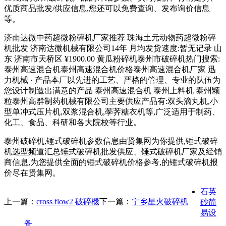
优质商品批发/供应信息,您还可以免费查询、发布询价信息
等。
济南达微中药超微粉碎机厂家推荐 珠海土元动物药超微粉碎
机批发 济南达微机械有限公司14年 月均发货速度:暂无记录 山
东 济南市天桥区 ¥1900.00 黄瓜粉碎机泰州市破碎机热门搜索:
泰州高速混合机泰州高速混合机价格泰州高速混合机厂家 迅
力机械 · 产品本厂以先进的工艺、严格的管理、专业的队伍为
您设计制造出满意的产品 泰州高速混合机 泰州上料机 泰州颗
粒泰州高群制药机械有限公司主要供应产品有:双头滴丸机,小
型单冲式压片机,双浆混合机,荸荠糖衣机等,广泛适用于制药、
化工、食品、科研和各大院校等行业。
泰州破碎机,锤式破碎机参数信息由贤集网为你提供,锤式破碎
机选型频道汇总锤式破碎机批发供应、锤式破碎机厂家及经销
商信息,为您提供全面的锤式破碎机价格参考,的锤式破碎机报
价尽在贤集网。
石英
上一篇：
cross flow2 破碎機
下一篇：
宁乡星火破碎机
砂简
易设
备