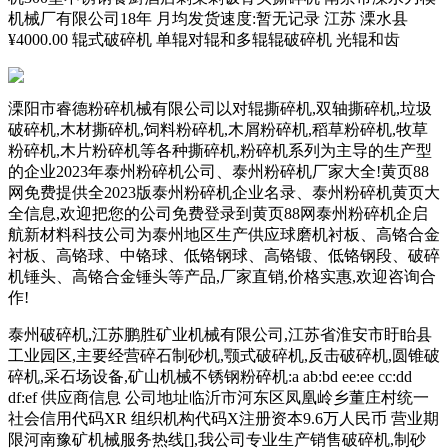
机械厂有限公司18年 月均发货速度:暂无记录 江苏 溧水县
¥4000.00 辊式破碎机 单辊对辊和多辊辊破碎机 光辊和齿
溧阳市睿德粉碎机械有限公司以对辊撕碎机,双轴撕碎机,垃圾
破碎机,木材撕碎机,饲料粉碎机,木屑粉碎机,稻草粉碎机,牧草
粉碎机,木片粉碎机等各种撕碎机,粉碎机系列为主导的生产型
的企业2023年泰州粉碎机公司、泰州粉碎机厂家大全!黄页88
网免费提供全2023版泰州粉碎机企业名录、泰州粉碎机黄页大
全信息,欢迎把您的公司免费登录到黄页88网泰州粉碎机企启
航新材料科技公司为泰州地区生产供应球磨机衬板、高铬合金
衬板、高铬球、中铬球、低铬钢球、高铬锻、低铬钢段、破碎
机锤头、高铬合金锤头等产品,厂家直销,价格实惠,欢迎咨询合
作!
泰州破碎机,江苏鹏胜矿业机械有限公司,江苏省淮安市盱眙县
工业园区,主要经营碎石制砂机,颚式破碎机,反击破碎机,圆锥破
碎机,采石场设备,矿山机械不锈钢粉碎机:a ab:bd ee:ee cc:dd
df:ef 供应商信息 公司地址临沂市河东区凤凰岭乡董庄村统一
社会信用代码XR 组织机构代码X注册资本9.6万人民币 营业期
限河南豫矿机械服务热线[],我公司专业生产销售破碎机,制砂