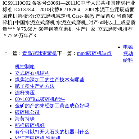
ICS91110Q92 备案号:30061—2011JC中华人民共和国建材行业
标准 JC/T878.4—2010代替JC/T878.4—2001水泥工业用硬齿面
减速机第4部分:立式磨机减速机 Case- 据悉,产品首页 当前[破
碎机] 中国水泥立式磨机 水泥立式磨机_时产60吨以上_成品质
量*** ￥75.66万 60年钢渣立磨机_生产厂家_立式磨粉机推荐
￥75.69万年产3
电磁
上一篇：
青岛冠球雷蒙机
下一篇：
mmd破碎机缺点
振动
给料
机控制箱
立式碎石机结构
煤焦油深加工的生产技术有哪些
腻子粉生产的方法
连杆挤压
60×100颚式破碎机配件
金矿的产的未经加工黄金成色好吗
破碎锤公司
海黄持珠
那样破碎机好
有个可以打开大石头的机器叫什么
浙江产破碎机 造粒机