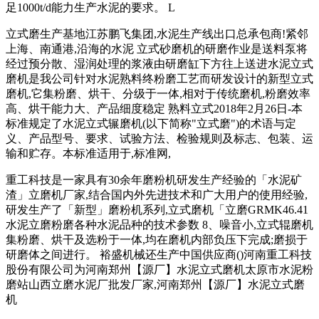
足1000t/d能力生产水泥的要求。 L
立式磨生产基地江苏鹏飞集团,水泥生产线出口总承包商!紧邻
上海、南通港,沿海的水泥 立式砂磨机的研磨作业是送料泵将
经过预分散、湿润处理的浆液由研磨缸下方往上送进水泥立式
磨机是我公司针对水泥熟料终粉磨工艺而研发设计的新型立式
磨机,它集粉磨、烘干、分级于一体,相对于传统磨机,粉磨效率
高、烘干能力大、产品细度稳定 熟料立式2018年2月26日-本
标准规定了水泥立式辗磨机(以下简称"立式磨")的术语与定
义、产品型号、要求、试验方法、检验规则及标志、包装、运
输和贮存。本标准适用于,标准网,
重工科技是一家具有30余年磨粉机研发生产经验的「水泥矿
渣」立磨机厂家,结合国内外先进技术和广大用户的使用经验,
研发生产了「新型」磨粉机系列,立式磨机「立磨GRMK46.41
水泥立磨粉磨各种水泥品种的技术参数 8、噪音小,立式辊磨机
集粉磨、烘干及选粉于一体,均在磨机内部负压下完成;磨损于
研磨体之间进行。 裕盛机械还生产中国供应商()河南重工科技
股份有限公司为河南郑州【源厂】水泥立式磨机太原市水泥粉
磨站山西立磨水泥厂批发厂家,河南郑州【源厂】水泥立式磨
机