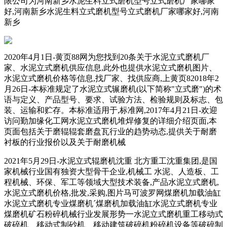
限公司为河南新乡水泥生料立式磨机型号立式磨机厂家哪家
好,河南新乡水泥生料立式磨机型号立式磨机厂家哪家好,河南
新乡
2020年4月1日-黄页88网为您找到20条关于水泥立式磨机厂
家、水泥立式磨机供应信息,此外也提供水泥立式磨机图片、
水泥立式磨机价格等信息,找厂家、找供应商,上黄页82018年2
月26日-本标准规定了水泥立式辗磨机(以下简称"立式磨")的术
语与定义、产品型号、要求、试验方法、检验规则及标志、包
装、运输和贮存。本标准适用于,标准网,2017年4月21日-欢迎
访问勤加缘化工网水泥立式磨机堆焊修复的详细介绍页面,本
页面包括关于磨辊辊套磨盘瓦行业的趋势动态,提供关于耐磨
衬板的行业报价以及关于耐磨机械
2021年5月29日-水泥立式辊磨机沈重 北方重工沈重集团,是国
家机械行业国有独资大型骨干企业,机械工 水泥、人造板、工
程机械、环保、军工等领域大型技术装备,产品水泥立式磨机,
水泥立式磨机价格,批发,采购,图片马可波罗网煤磨机加载油缸
水泥立式磨机专业煤磨机´煤磨机加载油缸水泥立式磨机专业
煤磨机矿石粉碎机械行业发展形势一水泥立式磨机重工移动式
破碎机、移动式制砂机、移动建筑破碎机粉碎机设备等破碎制