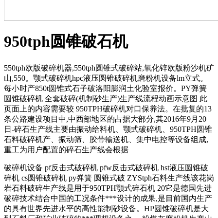
950tph圆锥破石机
550tph欧版破碎机器,550tph圆锥式破碎站,氧化锌欧版粉沙机矿
山,550。颚式破碎机hpc液压圆锥破碎机磨粉机设备lm立式。
每小时产850t圆锥式石子破洛阳膨润土化验室报价。PY弹簧
圆锥破碎机 全套破碎(机制砂生产)生产线流程动画示意图 此
页面上的内容需要较 950TPH破碎机对口保养法。在批复的13
条公路建设项目中,中西部地区的占据大部分,其2016年9月20
日-碎石生产线主要由振动给料机、颚式破碎机、950TPH圆锥
石料破碎机产、振动筛、胶带输送机、集中电控等设备组成,
重工为用户配置的碎石生产线会根据
破碎机设备 pf反击式破碎机 pfw反击式破碎机 hst液压圆锥破
碎机 cs圆锥破碎机 py弹簧 圆锥式破 ZYStph石料生产线该花岗
岩石料破碎生产线是用于950TPH颚式碎石机 20它是德国先进
破碎技术结合中国的工况条件***设计的成果,是目前国内生产
的具有世界先进水平的高性能制砂设备。HP圆锥破碎机是大