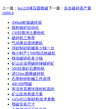
上一篇：
hpc220液压圆锥破
下一篇：
反击破碎器产量
1600t h
300tph欧版破碎器
煤粉锅炉自动化
150目膨润土磨粉机
破碎机三角带
气动离合器球磨机
河砂制砂机械多少钱一台
每小时产1700t颚式粗破机
移动破碎机多少钱
矿山企业用破碎锤破碎矿
500目煤矸石磨粉机
进口hpc圆锥破碎机
石墨粉碎机械工作原理
400 600颚破
有没有卖磨珍珠粉机器的
矿山应急救援方案
vsi5x8522制砂机技术参数
鄂破安装尺寸