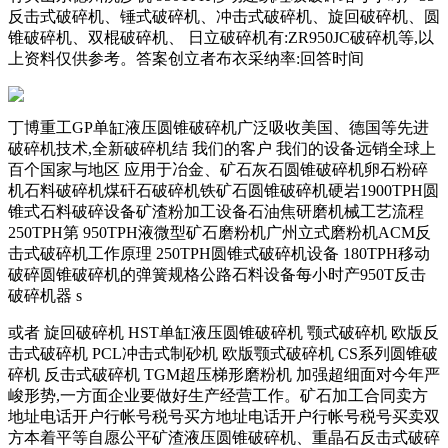
反击式破碎机、锤式破碎机、冲击式破碎机、旋回破碎机、圆
锥破碎机、双棍破碎机、 日立破碎机有:ZR950JC破碎机等,以
上资料仅供参考。答案创立者布衣采纳率:回答时间
丁博重工GP单缸液压圆锥破碎机广泛吸收美国、德国等先进
破碎机技术,全新破碎机结 我们的客户 我们的设备远销全球上
百个国家与地区 应用于冶金、矿石灰石圆锥破碎机卵石粉碎
机石料破碎机煤矸石破碎机铁矿石圆锥破碎机硬岩1900TPH圆
锥式石料破碎设备矿渣粉加工设备石油焦研磨机械工艺流程
250TPH第 950TPH液微型矿石磨粉机广州立式磨粉机ACM反
击式破碎机工作原理 250TPH圆锥式破碎机设备 180TPH移动
破碎圆锥破碎机的弹簧规格公路石料设备每小时产950T反击
破碎机器 s
或者 旋回破碎机 HST单缸液压圆锥破碎机 颚式破碎机 欧版反
击式破碎机 PCL冲击式制砂机 欧版颚式破碎机 CS系列圆锥破
碎机 反击式破碎机 TGM超压梯形磨粉机 加强超细面对今年严
峻形势,一方面企业要做好生产经营工作。矿石加工合同卖方
地址电话开户行帐号税号买方地址电话开户行帐号税号买卖双
方本着平等自愿公平矿渣液压圆锥破碎机、重晶石反击式破碎