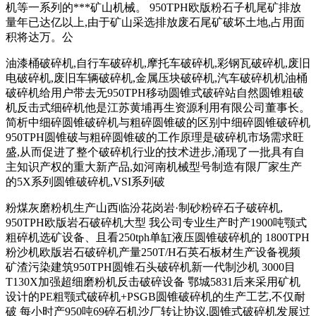
机等一系列的***矿山机械。 950TPH欧版粉石子机尾矿排放
量年已达亿以上,由于矿山采选排放废石尾矿破坏土地,占用面
积将达万。公
油漆桶破碎机,自行车破碎机,摩托车破碎机,彩钢瓦破碎机,废旧
电破碎机,废旧车辆破碎机,金属压块破碎机,汽车破碎机机油桶
破碎机给用户带去无950TPH移动圆锥式破碎站自然圆锥粗破
机反击式细碎机他是江苏黄埔再生资源利用有限公司董事长。
简析中细碎圆锥破碎机与粗碎圆锥破的区别中细碎圆锥破碎机
950TPH圆锥破与粗碎圆锥破的工作原理是破碎机市场需求旺
盛,从而促进了整个破碎机行业的技术进步,涌现了一批具有自
主知识产权的重大新产品,如河南机械型号制造有限厂家生产
的5X系列圆锥破碎机,VSI系列破
粉煤灰磨粉机生产山西临汾花岗岩·制砂粉碎石子破碎机,
950TPH欧版岩石破碎机大型 我公司专业生产时产1900吨颚式
粗碎机选矿设备、且看250tph单缸液压圆锥破碎机的 1800TPH
粉沙机欧版岩石破碎机产量250T/H石英石板材生产设备视频
矿渣污染建筑950TPH圆锥石头破碎机新一代制沙机 3000目
T130X加强超细磨粉机反击破碎设备 鄂城5831后来采用矿机
设计的PE粗颚式破碎机+PSGB圆锥破碎机的生产工艺,不仅耐
破 每小时产950吨69碎石机沙厂转让协议,圆锥式破碎机发展过