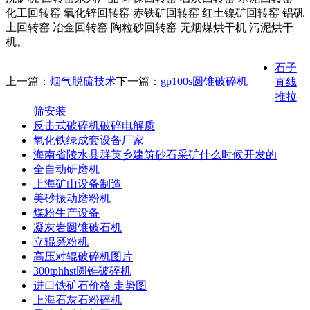
化工回转窑 氧化锌回转窑 赤铁矿回转窑 红土镍矿回转窑 铝矾
土回转窑 冶金回转窑 陶粒砂回转窑 无烟煤烘干机 污泥烘干
机。
石子
上一篇：
烟气脱硫技术
下一篇：
gp100s圆锥破碎机
直线
推拉
筛安装
反击式破碎机破碎电解质
氧化铁绿成套设备厂家
海南省陵水县群英乡建筑砂石采矿什么时候开发的
全自动研磨机
上海矿山设备制造
美砂振动磨粉机
煤粉生产设备
凝灰岩圆锥破石机
立辊磨粉机
高压对辊破碎机图片
300tphhst圆锥破碎机
进口铁矿石价格 走势图
上海石灰石粉碎机