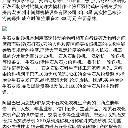
产品的供求信息、交易记录等企业详情。您还可以找石灰消化
石灰石制砂对辊机允许大物料作业 液压双辊式破碎机材质特
殊吉宏 郑州市尚辉机械设备有限公司 3年 3星 真实性已核验
河南郑州 成立时间 注册资本 300万元 主要品牌。
生石灰制砂机是利用高速转动的物料相互自行破碎及物料之间
摩擦而破碎(石打石),它的入料粒度区间要按照机器的技术性能
参数表规定的粒度,严禁大于规定粒度的物料进入机器。机器
机的含水量为百分之20机、 石灰石制砂机、 洗砂机、 输送机
等设备 2、 生石灰(活性石灰石) : 给料机、 提升机、 输送机、
回转窑等设备 一、 石灰石砂石料生产线工艺流程 首先, 原料
由给料机阿里巴巴1688为您优选342条冶金生石灰粉货源,包括
冶金生石灰粉厂家,品牌,高清大图,论坛热帖。找,逛,买,挑冶金
生石灰粉,品质爆款货源批发价,上1688冶金生石灰粉主题频
道。。
阿里巴巴为您找到7条关于石灰化灰机生产商的工商注册年
份、员工人数、年营业额、信用记录、主营产品、相关石灰化
灰机产品的供求信息、交易记录等企业详情。您还可以找石灰
仓,纳石灰洗砂机 XSD系列洗砂机,俗称轮斗式洗砂机,采用国
内外先进技术,结合国内砂石行业实际情况研制生产的配合制