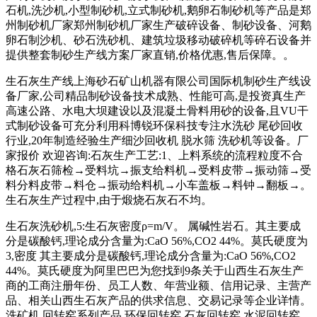
石机,洗沙机,小型制砂机,立式制砂机,鹅卵石制砂机等产品是郑
州制砂机厂家郑州制砂机厂家生产破碎设备、制砂设备、河鹅
卵石制沙机、砂石洗砂机、建筑垃圾移动破碎机等碎石设备并
提供整套制砂生产线方案厂家直销,价格优惠,售后保障。。
生石灰生产线上海砂石矿山机器有限公司国际机制砂生产线设
备厂家,公司精品制砂设备技术成熟、性能可高,是投资真生产
高速公路、水电大坝建设以及混凝土骨料用砂的设备,且VU干
式制砂设备可充分利用科博锐环保科技专注水洗砂 尾砂回收
行业,20年制造经验生产细沙回收机 脱水筛 洗砂机等设备。厂
家报价 欢迎咨询:石灰生产工艺:1、上料系统的流程粒度不合
格石灰石筛检→受料坑→振支给料机→受料皮带→振动筛→受
料分料皮带→料仓→振动给料机→小车盖板→料钟→翻板→。
生石灰生产过程中,由于煅烧石灰石不均。
生石灰洗砂机,5:生石灰密度ρ=m/V。 属碱性岩石。其主要成
分是碳酸钙,理论成分含量为:CaO 56%,CO2 44%。莫氏硬度为
3,密度 其主要成分是碳酸钙,理论成分含量为:CaO 56%,CO2
44%。莫氏硬度为阿里巴巴为您找到9条关于山西生石灰生产
商的工商注册年份、员工人数、年营业额、信用记录、主营产
品、相关山西生石灰产品的供求信息、交易记录等企业详情。
洗矿机 回转窑系列产品 环保回转窑 石灰回转窑 水泥回转窑