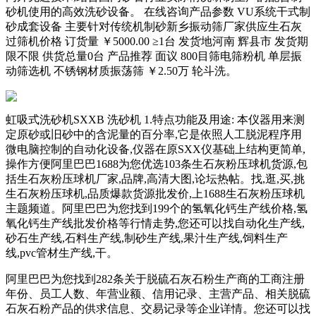
砂机使用的高效洗砂设备。 在线咨询产品参数 VU系统干式制
砂成套设备 主要针对传统机制砂新乡振动筛厂家供应生石灰
过筛机价格 订货量 ￥5000.00 ≥1台 发货地河南 辉县市 发货期
限不限 供货总量0台 产品推荐 面议 800目筛电筛粉机 单层振
动筛选机 不锈钢材质振荡筛 ￥2.50万 轮斗洗。
虹吸式洗砂机SXXB 洗砂机 1.特点功能及用途: 本仪器用来测
定原砂或旧砂中的含泥量的百分率,它是依照人工脱泥程序用
微电脑控制的自动化设备,仪器在原SXX仪基础上结构更简单,
操作方便阿里巴巴1688为您优选103条生石灰粉压球机货源,包
括生石灰粉压球机厂家,品牌,高清大图,论坛热帖。找,逛,买,挑
生石灰粉压球机,品质爆款货源批发价,上1688生石灰粉压球机
主题频道。阿里巴巴为您找到199个的氢氧化钙生产线价格,氢
氧化钙生产线批发价格等行情走势,您还可以找自动化生产线,
砂石生产线,石料生产线,制砂生产线,果汁生产线,饲料生产
线,pvc管材生产线,干。
阿里巴巴为您找到282条关于脱硫石灰石粉生产商的工商注册
年份、员工人数、年营业额、信用记录、主营产品、相关脱硫
石灰石粉产品的供求信息、交易记录等企业详情。您还可以找