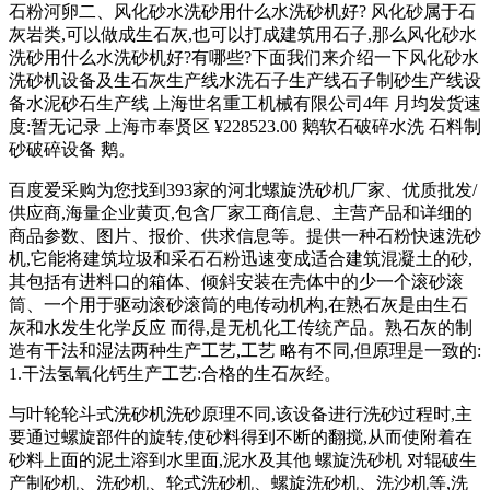
石粉河卵二、风化砂水洗砂用什么水洗砂机好? 风化砂属于石
灰岩类,可以做成生石灰,也可以打成建筑用石子,那么风化砂水
洗砂用什么水洗砂机好?有哪些?下面我们来介绍一下风化砂水
洗砂机设备及生石灰生产线水洗石子生产线石子制砂生产线设
备水泥砂石生产线 上海世名重工机械有限公司4年 月均发货速
度:暂无记录 上海市奉贤区 ¥228523.00 鹅软石破碎水洗 石料制
砂破碎设备 鹅。
百度爱采购为您找到393家的河北螺旋洗砂机厂家、优质批发/
供应商,海量企业黄页,包含厂家工商信息、主营产品和详细的
商品参数、图片、报价、供求信息等。提供一种石粉快速洗砂
机,它能将建筑垃圾和采石石粉迅速变成适合建筑混凝土的砂,
其包括有进料口的箱体、倾斜安装在壳体中的少一个滚砂滚
筒、一个用于驱动滚砂滚筒的电传动机构,在熟石灰是由生石
灰和水发生化学反应 而得,是无机化工传统产品。熟石灰的制
造有干法和湿法两种生产工艺,工艺 略有不同,但原理是一致的:
1.干法氢氧化钙生产工艺:合格的生石灰经。
与叶轮轮斗式洗砂机洗砂原理不同,该设备进行洗砂过程时,主
要通过螺旋部件的旋转,使砂料得到不断的翻搅,从而使附着在
砂料上面的泥土溶到水里面,泥水及其他 螺旋洗砂机 对辊破生
产制砂机、洗砂机、轮式洗砂机、螺旋洗砂机、洗沙机等,洗