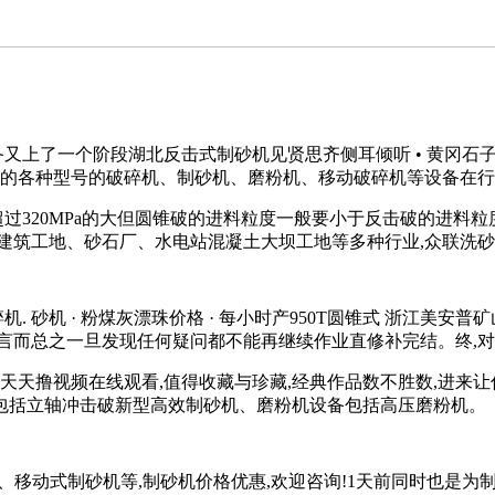
备又上了一个阶段湖北反击式制砂机见贤思齐侧耳倾听 • 黄冈石
产的各种型号的破碎机、制砂机、磨粉机、移动破碎机等设备在
过320MPa的大但圆锥破的进料粒度一般要小于反击破的进料
建筑工地、砂石厂、水电站混凝土大坝工地等多种行业,众联洗
碎机. 砂机 · 粉煤灰漂珠价格 · 每小时产950T圆锥式 浙江
言而总之一旦发现任何疑问都不能再继续作业直修补完结。终,
夜天天撸视频在线观看,值得收藏与珍藏,经典作品数不胜数,进来
包括立轴冲击破新型高效制砂机、磨粉机设备包括高压磨粉机。
机、移动式制砂机等,制砂机价格优惠,欢迎咨询!1天前同时也是