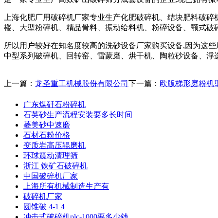
上海化肥厂用破碎机厂家专业生产化肥破碎机、结块肥料破碎机
楼、大型粉碎机、精品骨料、振动给料机、粉碎设备、颚式破
所以用户较好在知名度较高的洗砂设备厂家购买设备,因为这些
中型系列破碎机、回转窑、雷蒙磨、烘干机、陶粒砂设备、浮
上一篇：
龙圣重工机械股份有限公司
下一篇：
欧版梯形磨粉机
广东煤矸石粉碎机
石英砂生产流程安装要多长时间
菱美砂中速磨
石材石粉价格
变质岩高压辊磨机
环球震动清理筛
浙江 铁矿石破碎机
中国破碎机厂家
上海所有机械制造生产有
破碎机厂家
圆锥破 4-1 4
冲击式破碎机plc-1000要多少钱