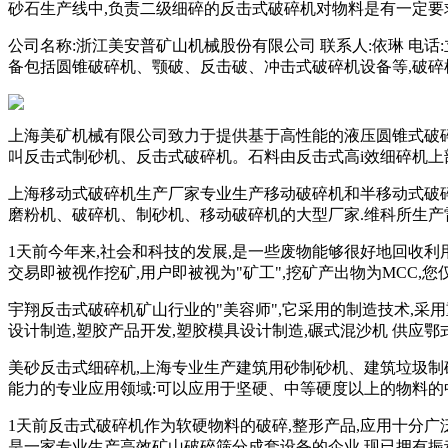
砂石生产线中,负责二级细碎的反击式破碎机对物料是有一定要
公司名称:浙江美安普矿山机械股份有限公司 联系人:依琳 电话
备包括圆锥破碎机、颚破、反击破、冲击式破碎机设备等,破碎
上海美矿机械有限公司致力于提供基于高性能的液压圆锥式破碎
叫反击式制砂机、反击式破碎机。石料由反击式高i效细碎机上
上海移动式破碎机生产厂家专业生产移动破碎机和半移动式破碎
磨粉机、破碎机、制砂机、移动破碎机的大型厂家.维科所生产
1天前今年来,社会和科技的发展,是一些废物能够很好地回收利用
交易即被视作挖矿,用户即被视为"矿工",挖矿产出物为MCC,您
宇翔反击式破碎机矿山行业的"美容师",它采用的制造技术,
设计制造,塑胶产品开发,塑胶模具设计制造,碾式混沙机 供应
美砂反击式细碎机,上海专业生产建筑用砂制砂机、建筑垃圾制
能力的专业应用领域:可以应用于坚硬、中等硬度以上的物料的
1天前反击式破碎机作为软硬物料的破碎,整形产品,应用十分
是一家专业生产高效矿山破碎筛分成套设备的企业,现已拥有