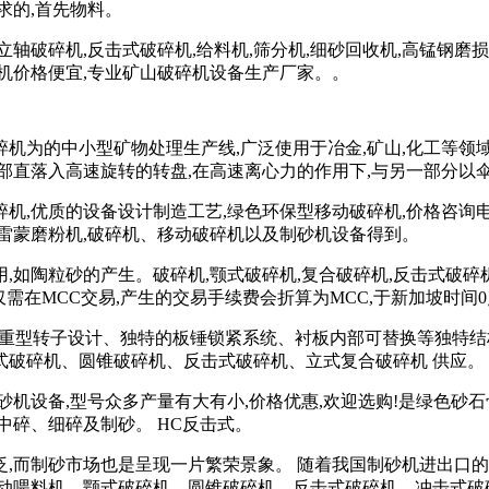
求的,首先物料。
:立轴破碎机,反击式破碎机,给料机,筛分机,细砂回收机,高锰钢
机价格便宜,专业矿山破碎机设备生产厂家。。
机为的中小型矿物处理生产线,广泛使用于冶金,矿山,化工等领
部直落入高速旋转的转盘,在高速离心力的作用下,与另一部分以
机,优质的设备设计制造工艺,绿色环保型移动破碎机,价格咨询
雷蒙磨粉机,破碎机、移动破碎机以及制砂机设备得到。
,如陶粒砂的产生。破碎机,颚式破碎机,复合破碎机,反击式破碎机
仅需在MCC交易,产生的交易手续费会折算为MCC,于新加坡时间0点
采用重型转子设计、独特的板锤锁紧系统、衬板内部可替换等独特结
鄂式破碎机、圆锥破碎机、反击式破碎机、立式复合破碎机 供应。
砂机设备,型号众多产量有大有小,价格优惠,欢迎选购!是绿色砂
中碎、细碎及制砂。 HC反击式。
广泛,而制砂市场也是呈现一片繁荣景象。 随着我国制砂机进出口
振动喂料机、颚式破碎机、圆锥破碎机、反击式破碎机、冲击式破