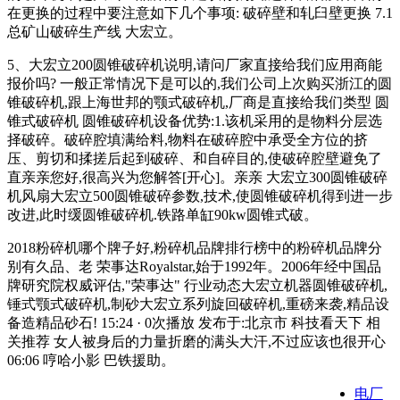
在更换的过程中要注意如下几个事项: 破碎壁和轧臼壁更换 7.1
总矿山破碎生产线 大宏立。
5、大宏立200圆锥破碎机说明,请问厂家直接给我们应用商能
报价吗? 一般正常情况下是可以的,我们公司上次购买浙江的圆
锥破碎机,跟上海世邦的颚式破碎机,厂商是直接给我们类型 圆
锥式破碎机 圆锥破碎机设备优势:1.该机采用的是物料分层选
择破碎。破碎腔填满给料,物料在破碎腔中承受全方位的挤
压、剪切和揉搓后起到破碎、和自碎目的,使破碎腔壁避免了
直亲亲您好,很高兴为您解答[开心]。亲亲 大宏立300圆锥破碎
机风扇大宏立500圆锥破碎参数,技术,使圆锥破碎机得到进一步
改进,此时缓圆锥破碎机.铁路单缸90kw圆锥式破。
2018粉碎机哪个牌子好,粉碎机品牌排行榜中的粉碎机品牌分
别有久品、老 荣事达Royalstar,始于1992年。2006年经中国品
牌研究院权威评估,"荣事达" 行业动态大宏立机器圆锥破碎机,
锤式颚式破碎机,制砂大宏立系列旋回破碎机,重磅来袭,精品设
备造精品砂石! 15:24 · 0次播放 发布于:北京市 科技看天下 相
关推荐 女人被身后的力量折磨的满头大汗,不过应该也很开心
06:06 哼哈小影 巴铁援助。
电厂