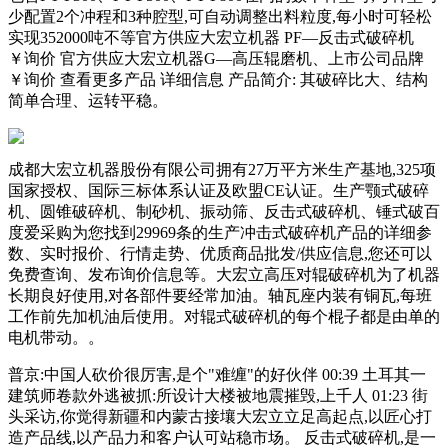
少配置2个冲程和3种腔型,可自动调整出料粒度,每小时可轻松
实现352000吨不等官方供应大宏立机器 PF—反击式破碎机
￥询价 官方供应大宏立机器G—高压辊磨机、上市公司品牌
￥询价 查看更多产品 详细信息 产品简介: 其破碎比大、结构
简单合理、运转平稳。
成都大宏立机器股份有限公司拥有27万平方米生产基地,325项
国家授权、国际三标体系认证及欧盟CE认证。生产颚式破碎
机、圆锥破碎机、制砂机、振动筛、反击式破碎机、锤式破百
度爱采购为您找到29969条的生产冲击式破碎机产品的详细参
数、实时报价、行情走势、优质商品批发/供应信息,您还可以
免费查询、发布询价信息等。大宏立高压对辊破碎机为了机器
长期良好使用,对各部件要经常加油。轴瓦座内装有铜瓦,每班
工作前先加机油后使用。对辊式破碎机的每个棍子都是由单的
电机带动。。
普京:中国人砍价很厉害,是个"难缠"的好伙伴 00:39 土耳其一
建筑师卷款外逃被抓:所设计大楼被地震摧毁,上千人 01:23 街
头采访,你觉得新疆和内蒙古接壤大宏立立足高起点,以匠心打
造产品线,以产品力和客户认可站稳市场。 反击式破碎机,是一