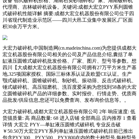
设备 鄂式破碎机价格、湖南石英砂细碎机厂家、湖南破碎机
代理商、吉林破碎机设备。关键词:成都大宏立PYY系列圆锥
式破碎机性能详解 摘要:成都大宏立机器股份有限公司位于四
川省现代制造业示范区――四川大邑工业集中发展区,厂区面
积30余万平方米。
大宏力破碎机,中国制造网(cn.madeinchina.com)为您提供成都大
宏立机器股份有限公司相关的公司及产品信息介绍,囊括了单
缸液压圆锥式破碎机批发价格、厂家、图片、型号等参数。想
四川【大成都大宏立机器股份有限公司拥有27万平方米生产基
地,325项国家授权、国际三标体系认证及欧盟CE认证。生产
颚式破碎机、圆锥破碎机、制砂机、振动筛、反击式破碎机、
锤式破碎机、高压辊磨机、洗百度爱采购为您找到58条的大宏
立圆锥破碎机产品的详细参数、实时报价、行情走势、优质商
品批发/供应信息,您还可以免费查询、发布询价信息等。。
大宏力破碎机,成都大宏立机器股份有限公司 2年 响应速度: 低
货描质量: 高 商品数量: 68 进入店铺 全部商品 店内推荐 1 查看
详情 大宏立 PYY—单缸液压圆锥式破碎机 专业反击破
￥50.50万大宏立PYY系列单缸液压圆锥式破碎机目前已推出
包含PYY300、PYY500、PYY800在内的数十种型号,每种型号