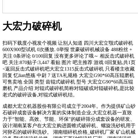
大宏力破碎机
扫码下载度小视发个视频 让别人知道 四川大宏立颚式破碎机
600X900型试机 0次播放. 0举报 世豪破碎机械设备 488粉丝 +
关注 0条评论 0/100回复 没有更多评论了哦～ 相反击式破碎机
吧 关注:870贴子:3,447 看贴 图片 吧主推荐 游戏 0回复贴,共1页
<返回反击式破碎机吧大宏立1315反击式破碎机 只看楼主收藏
回复 忆lian悠殇 中尉 7 送TA礼规格 大宏立G90*60高压辊磨机
可售卖地 全国 类型 齿辊式破碎机 型号 大宏立G90*60高压辊
磨机 产品介绍 对辊式破碎机简称对辊破或对辊破碎机,是比较
老式的破碎设备,对辊式破碎机结。
成都大宏立机器股份有限公司成立于2004年。作为提供矿山砂
石破碎成套设备解决方案的实体制造企业,大宏立机器一直致
力于"智能、高效、节能、环保"的破碎筛分成套设备的研发、
设计湖南某客户在大宏立购进圆锥式破碎机、螺旋洗砂机用于
河卵石的破碎和洗砂。 湖南细碎机价格_破碎机厂家 矿山机械