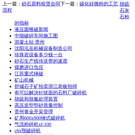
上一篇：
砂石原料租赁合同
下一篇：
碳化硅微粉的工艺
脱硫
流程
石灰
石粉
的指标
液压圆锥破新闻
中细破碎车间施工图
混凝土站 贵州
沈阳泓岳机械设备制造公司
珍珠岩设备多少钱一台
砂石生产线传送带的速度
煤磨进口负压
江苏重式锤破
矿山机械
舒城石子矿拍卖浙江老板拍得
有可以解决针状面的石料厂破碎机
脱硫和脱氮处理装置
高压造型型砂质量控制
贵州黄金开采管理
矿用600x900锤式破碎机
气流粉碎机xf-100
c6x颚破碎机