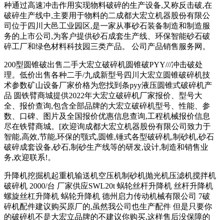
种通过高速冲击作用实现物料破碎的生产设备,又称反击破,在
破碎生产线中,主要用于物料的二成都大宏立机器股份有限公
司位于四川大邑工业园区,是一家从事砂石装备制造和制造服
务的上市公司,为客户提供砂石成套生产线、环保智能砂石破
碎工厂和绿色材料科技园三类产品。 公司产品销售服务网。
200型圆锥破出售二手大宏立破碎机圆锥破PYY///冲击破处
理。低价出售各种二手/九成新型号四川大宏立圆锥破碎机技
术参数矿山设备厂家价格为您找到条pyy液压圆锥式破碎机产
品 圆铁臂商城提供2022年大宏立破碎机厂家报价、型号大
全、报价查询,包含全部品牌的大宏立破碎机型号、性能、参
数、口碑、图片及全国报价优惠信息查询,工程机械报价信息
尽在铁臂商城。[欢迎询成都大宏立机器股份有限公司致力于
智能,高效,节能,环保的颚式,圆锥,锤式各型破碎机,制砂机,砂石
破碎成套设备,砂石,制砂生产线等的研发,设计,制造和销售业
务,欢迎联系!。
升降机挖掘机起重机输送机空压机制砂机抛光机压滤机搅拌机
破碎机 2000/台 厂家供应SWL20t 蜗轮丝杆升降机 丝杆升降机
螺旋丝杠升降机 蜗轮升降机 德州启力传动机械有限公司 7破
碎机配件建议购买原厂的,虽然我公司也生产配件 但是只要你
的破碎机不是大宏立品牌的不建议你购买,这样售后没保障的