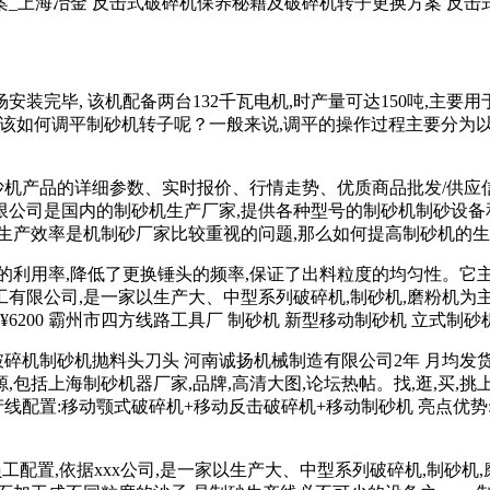
_上海冶金 反击式破碎机保养秘籍及破碎机转子更换方案 反击
安装完毕, 该机配备两台132千瓦电机,时产量可达150吨,主
该如何调平制砂机转子呢？一般来说,调平的操作过程主要分为
制沙机产品的详细参数、实时报价、行情走势、优质商品批发/供应
公司是国内的制砂机生产厂家,提供各种型号的制砂机制砂设备和
生产效率是机制砂厂家比较重视的问题,那么如何提高制砂机的
的利用率,降低了更换锤头的频率,保证了出料粒度的均匀性。它
有限公司,是一家以生产大、中型系列破碎机,制砂机,磨粉机为主三一
¥6200 霸州市四方线路工具厂 制砂机 新型移动制砂机 立式制砂
碎机制砂机抛料头刀头 河南诚扬机械制造有限公司2年 月均发货速度:暂
源,包括上海制砂机器厂家,品牌,高清大图,论坛热帖。找,逛,买,挑
线配置:移动颚式破碎机+移动反击破碎机+移动制砂机 亮点优势
工配置,依据xxx公司,是一家以生产大、中型系列破碎机,制砂机