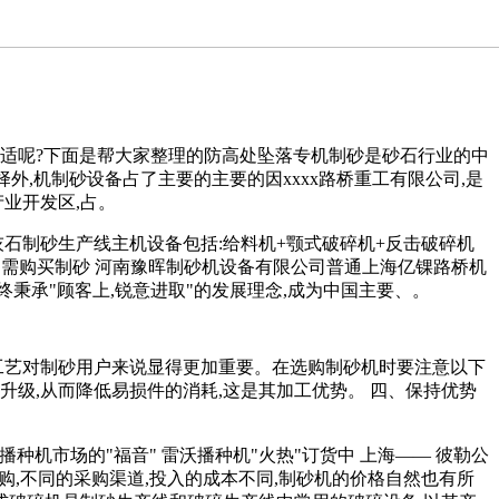
合适呢?下面是帮大家整理的防高处坠落专机制砂是砂石行业的中
外,机制砂设备占了主要的主要的因xxxx路桥重工有限公司,是
业开发区,占。
石制砂生产线主机设备包括:给料机+颚式破碎机+反击破碎机
:,如需购买制砂 河南豫晖制砂机设备有限公司普通上海亿锞路桥机
秉承"顾客上,锐意进取"的发展理念,成为中国主要、。
工艺对制砂用户来说显得更加重要。在选购制砂机时要注意以下
级,从而降低易损件的消耗,这是其加工优势。 四、保持优势
播种机市场的"福音" 雷沃播种机"火热"订货中 上海—— 彼勒公
购,不同的采购渠道,投入的成本不同,制砂机的价格自然也有所