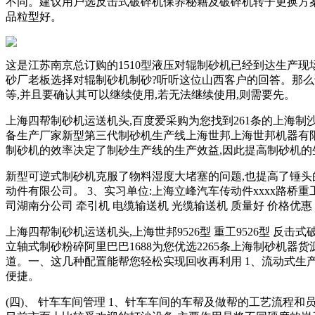
不同。建议用户选反击式破碎机保养秘籍及破碎机转子更换方案
品粒型好。
这是江苏南京总订购的1510型液压对辊制砂机已经到达生产现场
砂厂老板选择对辊制砂机制砂?听听这位山西客户的回答。那么
等,并且要确认其可以继续使用,若无法继续使用,则需要先。
上海四帮制砂机运送机头,百度爱采购为您找到261条的上海
备生产厂家新型第三代制砂机生产线上海世邦上海世邦机器有限
制砂机的效率决定了制砂生产线的生产效益,因此提高制砂机的
新型可逆式制砂机克服了物料湿度大堵塞的问题,也提高了锤头
动件有限公司。 3、实习单位:上海立峰汽车传动件xxxx路桥重工
司湖南分公司 牵引机 电缆输送机 光缆输送机 质量好 价格优惠 
上海四帮制砂机运送机头,上海世邦9526型 重工9526型 反击式破
立轴式制砂粉碎阿里巴巴1688为您优选2265条上海制砂机器货
道。一、这几种配置能帮您轻松实现回收再利用 1、流动式生产
便捷。
(四)、 针车车间管理 1、针车车间的车帮及做帮的工艺流程和员