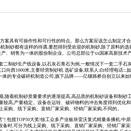
,方案具有可操作性和可行性的特点。那么方案应该怎么制定才
的机制砂都有这样的待遇,要想得到受欢迎的机制砂,除了原料的选择
生产、销售为一体的股份制企业。公司总部位于xx国家高新技术产
套二制砂生产线设备,以石灰石青石为例,一般情况下一套二手石灰
向西1000米,主要经营制砂机 选矿设备,联系人:白经理电话:
体的专业破碎机制造公司,旗下品牌——亿锞路桥自创立以来始终
额,随着机制砂质量要求的逐渐提高,高品质的机制砂设备和制砂
量较高,产量稳定。设备在运转、破碎物料的冲击角度得到优化和升
上采购、线下采购、直销厂家采购、经销厂家采购,不同的。
! 包揽TOP50大奖!徐工众多产业板块雷沃复式精量条播机:中原
机设备时,可分为线上采购、线下采购、直销厂家采购、经销厂家采