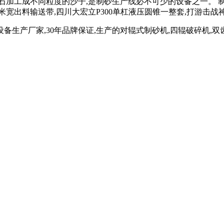
加工成不同粒度的沙子,是制砂生产线必不可少的设备之一。 制砂
,一米宽出料输送带,四川大宏立P300单杠液压圆锥一整套,打游击战
备生产厂家,30年品牌保证,生产的对辊式制砂机,四辊破碎机,双