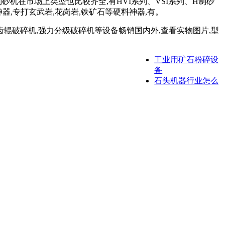
机在市场上类型也比较齐全,有HVI系列、VSI系列、H制砂
神器,专打玄武岩,花岗岩,铁矿石等硬料神器,有。
齿辊破碎机,强力分级破碎机等设备畅销国内外,查看实物图片,型
工业用矿石粉碎设
备
石头机器行业怎么