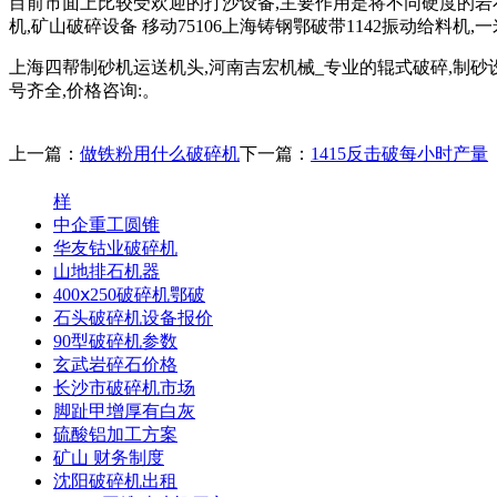
目前市面上比较受欢迎的打沙设备,主要作用是将不同硬度的岩石
机,矿山破碎设备 移动75106上海铸钢鄂破带1142振动给料机
上海四帮制砂机运送机头,河南吉宏机械_专业的辊式破碎,制砂设
号齐全,价格咨询:。
上一篇：
做铁粉用什么破碎机
下一篇：
1415反击破每小时产量
样
中企重工圆锥
华友钴业破碎机
山地排石机器
400ⅹ250破碎机鄂破
石头破碎机设备报价
90型破碎机参数
玄武岩碎石价格
长沙市破碎机市场
脚趾甲增厚有白灰
硫酸铝加工方案
矿山 财务制度
沈阳破碎机出租