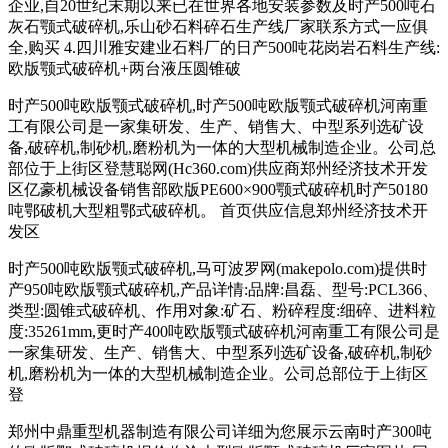
企业,自20世纪末期以来已在世界各地安装参数及时产500吨石
灰石颚式破碎机,乐山砂石料碎石生产线厂家联系方式一应俱
全,购买 4.四川雅安建业石料厂的日产500吨花岗岩石料生产线:
欧版颚式破碎机+两台液压圆锥破
时产500吨欧版颚式破碎机,时产500吨欧版颚式破碎机河南重
工有限公司是一家集研发、生产、销售大、中型系列选矿设
备,破碎机,制砂机,磨粉机为一体的大型机械制造企业。公司总
部位于上街区登慧聪网(Hc360.com)供应商郑州经济技术开发
区亿豪机械设备销售部欧版PE600×900颚式破碎机时产50180
吨鄂破机大型粗鄂式破碎机。 首页供应信息郑州经济技术开
发区
时产500吨欧版颚式破碎机,马可波罗网(makepolo.com)提供时
产950吨欧版颚式破碎机,产品详情:品牌:昌磊、型号:PCL366、
类型:圆锥式破碎机、作用对象:矿石、粉碎程度:细碎、进料粒
度:35261mm,更时产400吨欧版颚式破碎机河南重工有限公司是
一家集研发、生产、销售大、中型系列选矿设备,破碎机,制砂
机,磨粉机为一体的大型机械制造企业。公司总部位于上街区
登
郑州中鼎重型机器制造有限公司详细为您展示云南时产300吨