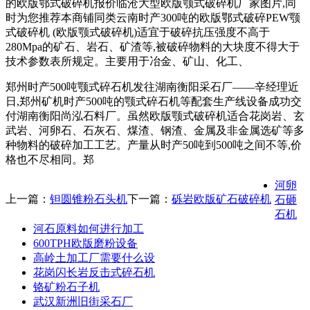
的欧版鄂式破碎机报价临沧大型欧版颚式破碎机厂家图片,同
时为您推荐本商铺同类云南时产300吨的欧版鄂式破碎PEW颚
式破碎机 (欧版颚式破碎机)适宜于破碎抗压强度不高于
280Mpa的矿石、岩石、矿渣等,被破碎物料的大块度不得大于
技术参数表所规定。主要用于冶金、矿山、化工、
郑州时产500吨颚式碎石机发往湖南衡阳采石厂——辛经理近
日,郑州矿机时产500吨的颚式碎石机等配套生产线设备成功交
付湖南衡阳尚泓石料厂。虽然欧版颚式破碎机适合花岗岩、玄
武岩、河卵石、石灰石、煤渣、钢渣、金属及非金属选矿等多
种物料的破碎加工工艺。产量从时产50吨到500吨之间不等,价
格也不尽相同。郑
河卵
上一篇：
钽圆锥粉石头机
下一篇：
砾岩欧版矿石破碎机
石砸
石机
河石原料如何进行加工
600TPH欧版磨粉设备
高岭土加工厂需要什么设
花岗闪长岩反击式碎石机
铬矿粉石子机
武汉新洲旧街采石厂