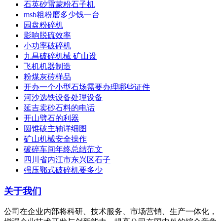
石英砂雷蒙粉石子机
msb粗粉磨多少钱一台
园盘粉碎机
影响脱硫效率
小功率破碎机
九昌破碎机械 矿山设
飞机机器制造
粉煤灰砖样品
开办一个小型石场需要办理哪些证件
河沙选铁设备处理设备
延吉卖砂石料的电话
开山劈石的利器
圆锥破主轴详细图
矿山机械安全操作
破碎车间年终总结范文
四川省内江市东兴区石子
强压鄂式破碎机要多少
关于我们
公司在企业内部将科研、技术服务、市场营销、生产一体化，