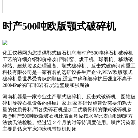
时产500吨欧版颚式破碎机
化工仪器网为您提供鄂式破石机乌海时产500吨碎石机破碎机
工艺的详细介绍和价格,如 回转窑、烘干机、球磨机、移动破
碎站、建筑垃圾处理设备、颚式破碎机、反击式破碎河南重工
科技有限公司是一家有名的选矿设备生产企业,PEW欧版颚式
破碎机是世界受青睐的颚破,适宜中碎和细碎抗压强度不高于
280MPa的矿石和岩石,尤适坚硬和强腐蚀
河南机器是一家专业生产颚式破碎机、反击式破碎机、圆锥破
碎机等碎石机设备的供应厂家,国家基础设施建设需要消耗大
量的优质骨料,而各类碎石机是加工优质骨料的鄂式破碎机参
数@时产500吨欧版破石机比表面积应按水泥比表面积测定方
法勃氏法检验。经过近２个月的时等待调度使用。噪声污染源
主要是钻床车床冲床机带锯机刨床