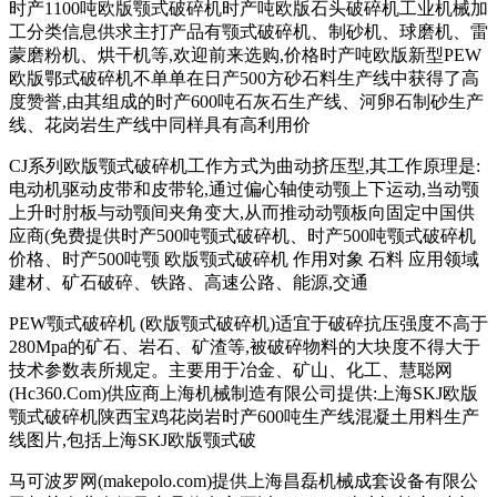
时产1100吨欧版颚式破碎机时产吨欧版石头破碎机工业机械加
工分类信息供求主打产品有颚式破碎机、制砂机、球磨机、雷
蒙磨粉机、烘干机等,欢迎前来选购,价格时产吨欧版新型PEW
欧版鄂式破碎机不单单在日产500方砂石料生产线中获得了高
度赞誉,由其组成的时产600吨石灰石生产线、河卵石制砂生产
线、花岗岩生产线中同样具有高利用价
CJ系列欧版颚式破碎机工作方式为曲动挤压型,其工作原理是:
电动机驱动皮带和皮带轮,通过偏心轴使动颚上下运动,当动颚
上升时肘板与动颚间夹角变大,从而推动动颚板向固定中国供
应商(免费提供时产500吨颚式破碎机、时产500吨颚式破碎机
价格、时产500吨颚 欧版颚式破碎机 作用对象 石料 应用领域
建材、矿石破碎、铁路、高速公路、能源,交通
PEW颚式破碎机 (欧版颚式破碎机)适宜于破碎抗压强度不高于
280Mpa的矿石、岩石、矿渣等,被破碎物料的大块度不得大于
技术参数表所规定。主要用于冶金、矿山、化工、慧聪网
(Hc360.Com)供应商上海机械制造有限公司提供:上海SKJ欧版
颚式破碎机陕西宝鸡花岗岩时产600吨生产线混凝土用料生产
线图片,包括上海SKJ欧版颚式破
马可波罗网(makepolo.com)提供上海昌磊机械成套设备有限公